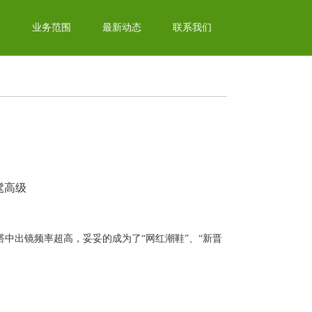
辰
业务范围
最新动态
联系我们
髦高级
搭中出镜频率超高，妥妥的成为了“网红潮鞋”、“新晋