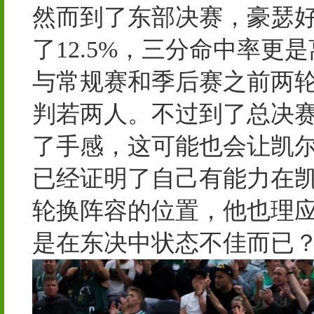
然而到了东部决赛，豪瑟
了12.5%，三分命中率更
与常规赛和季后赛之前两
判若两人。不过到了总决赛
了手感，这可能也会让凯
已经证明了自己有能力在
轮换阵容的位置，他也理
是在东决中状态不佳而已