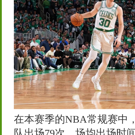
在本赛季的NBA常规赛中
队出场79次，场均出场时间