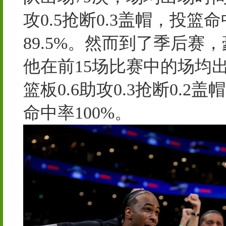
攻0.5抢断0.3盖帽，投篮命
89.5%。然而到了季后
他在前15场比赛中的场均出
篮板0.6助攻0.3抢断0.
命中率100%。