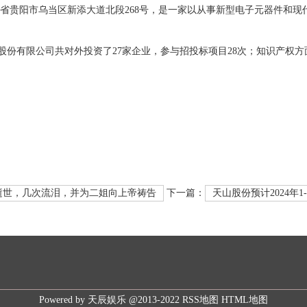
州省贵阳市乌当区新添大道北段268号，是一家以从事新型电子元器件和现
股份有限公司共对外投资了27家企业，参与招投标项目28次；知识产权方面
姐逝世，几次流泪，并为二姐向上帝祷告
下一篇：
天山股份预计2024年1-
Powered by
天辰娱乐
@2013-2022
RSS地图
HTML地图