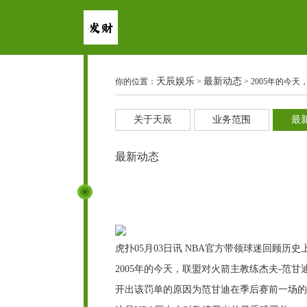
天辰娱乐
最新动态
你的位置：
>
> 2005年的今
关于天辰
业务范围
最
最新动态
虎扑05月03日讯 NBA官方带领球迷回顾历
2005年的今天，联盟对火箭主教练杰夫-范甘
开出该罚单的原因为范甘迪在季后赛前一场的