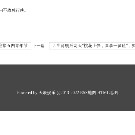
-4不敌独行侠。
迎接五四青年节
下一篇：
四生肖明后两天“桃花上佳，喜事一箩筐”，财
Powered by
天辰娱乐
@2013-2022
RSS地图
HTML地图